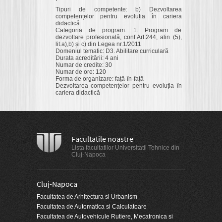
Tipuri de competente: b) Dezvoltarea
competențelor pentru evoluția în cariera
didactică
Categoria de program: 1. Program de
dezvoltare profesională, conf.Art.244, alin (5),
lit.a),b) și c) din Legea nr.1/2011
Domeniul tematic: D3. Abilitare curriculară
Durata acreditării: 4 ani
Numar de credite: 30
Numar de ore: 120
Forma de organizare: față-în-față
Dezvoltarea competențelor pentru evoluția în
cariera didactică
Facultatile noastre
Lista facultatilor Universitatii Tehnice din
Cluj-Napoca
Cluj-Napoca
Facultatea de Arhitectura si Urbanism
Facultatea de Automatica si Calculatoare
Facultatea de Autovehicule Rutiere, Mecatronica si