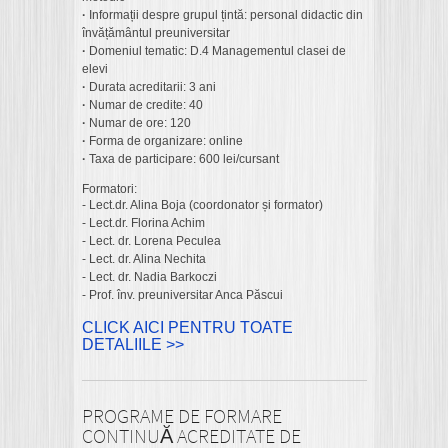
·
Informații despre grupul țintă: personal didactic din
învățământul preuniversitar
·
Domeniul tematic: D.4 Managementul clasei de
elevi
·
Durata acreditarii: 3 ani
·
Numar de credite: 40
·
Numar de ore: 120
·
Forma de organizare: online
·
Taxa de participare: 600 lei/cursant
Formatori:
- Lect.dr. Alina Boja (coordonator și formator)
- Lect.dr. Florina Achim
- Lect. dr. Lorena Peculea
- Lect. dr. Alina Nechita
- Lect. dr. Nadia Barkoczi
- Prof. înv. preuniversitar Anca Păscui
CLICK AICI PENTRU TOATE
DETALIILE >>
PROGRAME DE FORMARE
CONTINUĂ ACREDITATE DE