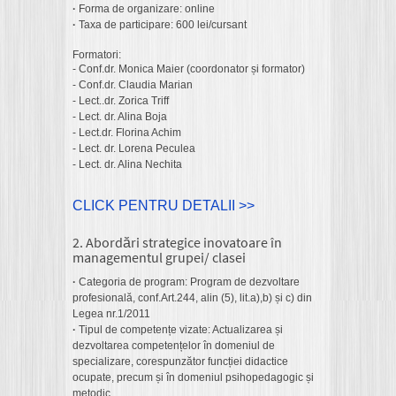
·
Forma de organizare: online
·
Taxa de participare: 600 lei/cursant
Formatori:
- Conf.dr. Monica Maier (coordonator și formator)
- Conf.dr. Claudia Marian
- Lect..dr. Zorica Triff
- Lect. dr. Alina Boja
- Lect.dr. Florina Achim
- Lect. dr. Lorena Peculea
- Lect. dr. Alina Nechita
CLICK PENTRU DETALII >>
2. Abordări strategice inovatoare în
managementul grupei/ clasei
·
Categoria de program: Program de dezvoltare
profesională, conf.Art.244, alin (5), lit.a),b) și c) din
Legea nr.1/2011
·
Tipul de competențe vizate: Actualizarea și
dezvoltarea competențelor în domeniul de
specializare, corespunzător funcției didactice
ocupate, precum și în domeniul psihopedagogic și
metodic