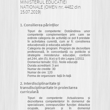
MINISTERUL EDUCATIEI
NATIONALE (OMEN nr. 4482 din
15.07.2019)
1. Consilierea părinților
Tipuri de competente: Dobândirea unor
competențe complementare prin care se
extinde categoria de activități ce pot fi prestate
în activitatea curentă, cum ar fi: consilierea
educațională și educația adulților
Categoria de program: Program de dezvoltare
profesională, în concordanță cu politicile și
strategiile ministerului educației, conform
art.244, alin (5), lit.e) și f) din Legea 1/2011
Domeniul tematic: D11. Noile educații
Durata acreditarii: 3 ani
Numar de credite: 30
Numar de ore: 120
Forma de organizare: față-în-față
2. Interdisciplinaritate și
transdisciplinaritate în proiectarea
curriculară
Tipuri de competente: Actualizarea și
dezvoltarea competențelor în domeniul de
specializare, corespunzător funcției didactice
ocupate, precum și în domeniul