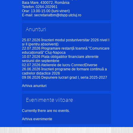
Baia Mare, 430072, România
Telefon: 0264-202961
Orar: 13.00-15.00 (luni-vineri)
E-mail:
secretariatbm@dspp.utcluj.ro
Anunturi
25.07.2026
Înscrieri modul postuniversitar 2026 nivel I
și II (pentru absolvenți)
22.07.2026
Programare restanță toamnă ”Comunicare
educațională” Cluj-Napoca
10.07.2026
Plata obligatiilor financiare aferente
sesiunii din septembrie
02.07.2026
Atelierele de lucru ConnectDiverse
26.06.2026
Înscrieri programe de formare continuă a
cadrelor didactice 2026
09.06.2026
Depunere lucrari grad I, seria 2025-2027
Arhiva anunturi
Evenimente viitoare
Currently there are no events.
Arhiva evenimente