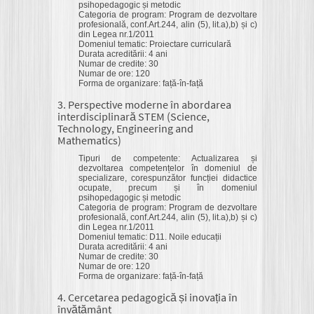
psihopedagogic și metodic
Categoria de program: Program de dezvoltare
profesională, conf.Art.244, alin (5), lit.a),b) și c)
din Legea nr.1/2011
Domeniul tematic: Proiectare curriculară
Durata acreditării: 4 ani
Numar de credite: 30
Numar de ore: 120
Forma de organizare: față-în-față
3. Perspective moderne în abordarea
interdisciplinară STEM (Science,
Technology, Engineering and
Mathematics)
Tipuri de competente: Actualizarea și
dezvoltarea competențelor în domeniul de
specializare, corespunzător funcției didactice
ocupate, precum și în domeniul
psihopedagogic și metodic
Categoria de program: Program de dezvoltare
profesională, conf.Art.244, alin (5), lit.a),b) și c)
din Legea nr.1/2011
Domeniul tematic: D11. Noile educații
Durata acreditării: 4 ani
Numar de credite: 30
Numar de ore: 120
Forma de organizare: față-în-față
4. Cercetarea pedagogică și inovația în
învățământ