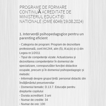
PROGRAME DE FORMARE
CONTINUĂ ACREDITATE DE
MINISTERUL EDUCATIEI
NATIONALE (OME 6049/19.08.2024)
1. Intervenții psihopedagogice pentru un
parenting eficient
·
Categoria de program: Program de dezvoltare
profesională, conf.Art.244, alin (5), lit.a),b) și c) din
Legea nr.1/2011
·
Tipul de competențe vizate: Actualizarea și
dezvoltarea competențelor în domeniul de
specializare, corespunzător funcției didactice
ocupate, precum și în domeniul psihopedagogic și
metodic
·
Informații despre grupul țintă: personal didactic din
învățământul preuniversitar
·
Domeniul tematic: D.13.7. Educație pentru
drepturile copilului
·
Durata acreditarii: 3 ani
·
Numar de credite: 34
·
Numar de ore: 100