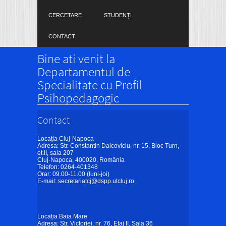
CERCETARE
STUDENȚI
CONTACT
Bine ati venit la
Departamentul de
Specialitate cu Profil
Psihopedagogic
Contact
Locația Cluj-Napoca
Adresa: Str. Constantin Daicoviciu, nr. 15, Bloc Turn,
et.II, sala 207
Cluj-Napoca, 400020, România
Telefon: 0264-401348
Orar: 09.00-11.00 (luni-joi)
E-mail:
secretariatcj@dspp.utcluj.ro
Locația Baia Mare
Adresa: Str. Victoriei, nr. 76, Etaj II, Sala 36