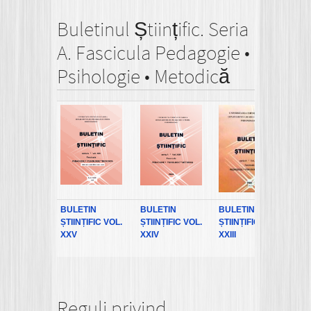
Buletinul Științific. Seria
A. Fascicula Pedagogie •
Psihologie • Metodică
BULETIN
BULETIN
BULETIN
ȘTIINȚIFIC
VOL.
ȘTIINȚIFIC
VOL.
ȘTIINȚIFIC
VOL.
XXV
XXIV
XXIII
Reguli privind