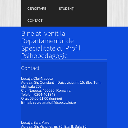
CERCETARE
STUDENȚI
CONTACT
Bine ati venit la
Departamentul de
Specialitate cu Profil
Psihopedagogic
Contact
Locația Cluj-Napoca
Adresa: Str. Constantin Daicoviciu, nr. 15, Bloc Turn,
et.II, sala 207
Cluj-Napoca, 400020, România
Telefon: 0264-401348
Orar: 09.00-11.00 (luni-joi)
E-mail:
secretariatcj@dspp.utcluj.ro
Locația Baia Mare
Adresa: Str. Victoriei, nr. 76, Etaj II, Sala 36