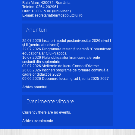
Baia Mare, 430072, România
Telefon: 0264-202961
Orar: 13.00-15.00 (luni-vineri)
E-mail:
secretariatbm@dspp.utcluj.ro
Anunturi
25.07.2026
Înscrieri modul postuniversitar 2026 nivel I
și II (pentru absolvenți)
22.07.2026
Programare restanță toamnă ”Comunicare
educațională” Cluj-Napoca
10.07.2026
Plata obligatiilor financiare aferente
sesiunii din septembrie
02.07.2026
Atelierele de lucru ConnectDiverse
26.06.2026
Înscrieri programe de formare continuă a
cadrelor didactice 2026
09.06.2026
Depunere lucrari grad I, seria 2025-2027
Arhiva anunturi
Evenimente viitoare
Currently there are no events.
Arhiva evenimente